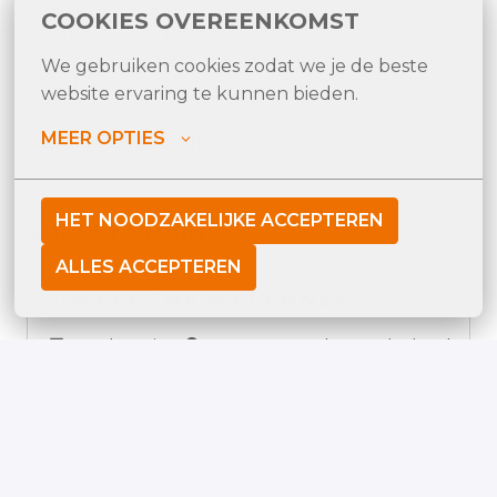
verbetering binnen onze organisatie, in welke 
COOKIES OVEREENKOMST
vorm dan ook? Bekijk dan hieronder de 
openstaande vacatures van M&G Group en 
We gebruiken cookies zodat we je de beste 
misschien werken we binnenkort samen!
website ervaring te kunnen bieden.
MEER OPTIES
LAAT FILTERS ZIEN
HET NOODZAKELIJKE ACCEPTEREN
SUPPLY CHAIN
ALLES ACCEPTEREN
SUPPLY CHAIN PLANNER
Op locatie
Assen
,
Drenthe
,
Nederland
BEKIJK VACATURE